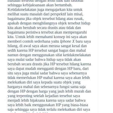
masalah tersebut dengan lebih baik dan rasional
sehingga kebijaksanaan akan bertambah.
Ketidakmelakatan juga mengajarkan kita untuk
melihat suatu masalah dari perspektif lain misal,
bagaimana jika objek tersebut hilang atau rusak,
apakah dengan menghilangnya objek tersebut hidup
kita akan berubah secara drastis atau tidak dan
bagaimana peristiwa tersebut akan mempengaruhi
kita. Untuk lebih memahami konsep ini saya akan
memberi contoh sederhana yaitu
Iphone X
baru saya
hilang, di awal saya akan merasa sangat kesal dan
sedih karena HP tersebut sangat bagus dan mahal
namun dengan menggunakan sifat ketidakmelakatan
saya mulai sadar bahwa hidup saya tidak akan
berubah secara drastis jika HP tersebut hilang karena
saya dapat mudah mengganti dengan HP baru, dari
situ saya juga mulai sadar bahwa saya sebenarnya
tidak memerlukan HP mahal karena saya akan lebih
melekatkan diri saya kepada suatu objek yang
harganya mahal dan sebenarnya fungsi sama saja
dengan HP dengan harga yang jauh lebih murah dan
yang terpenting setelah kejadian tersebut saya
menjadi lebih bijaksana karena saya sadar bahwa
saya lebih baik menggunakan HP yang biasa-biasa
saja sehingga saya tidak terlalu melekatkan diri saya