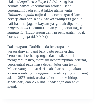
Dalam
Anguttara Nikaya IV 285
, Sang Buddha
berkata bahwa keberhasilan sebuah usaha
bergantung pada empat faktor utama yaitu
Utthanasampada
(rajin dan bersemangat dalam
bekerja atau berusaha),
Arakkhasampada
(penuh
hati-hati menjaga kekayaan yang telah diperoleh),
Kalyanamitta
(memiliki teman yang bersusila), dan
Samajivita
(hidup sesuai dengan pendapatan, tidak
boros dan juga tidak kikir).
Dalam agama Buddha, ada beberapa ciri
wirausahawan yang baik yaitu percaya diri,
berorientasi terhadap tugas dan hasil, berani
mengambil risiko, memiliki kepemimpinan, orisinal,
berorientasi pada masa depan, jujur dan tekun.
Materi yang didapat dari usaha harus digunakan
secara seimbang. Penggunaan materi yang seimbang
adalah 50% untuk usaha, 25% untuk kehidupan
sehari-hari, dan 25% untuk cadangan dan bakti
sosial.